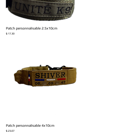
Patch personnalisable 2.5x10cm
Prix
$ 17.30
Patch personnalisable 4x10cm
Prix
$ 23.07